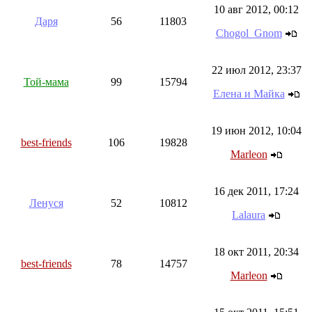
10 авг 2012, 00:12
Даря
56
11803
Chogol_Gnom
22 июл 2012, 23:37
Той-мама
99
15794
Елена и Майка
19 июн 2012, 10:04
best-friends
106
19828
Marleon
16 дек 2011, 17:24
Ленуся
52
10812
Lalaura
18 окт 2011, 20:34
best-friends
78
14757
Marleon