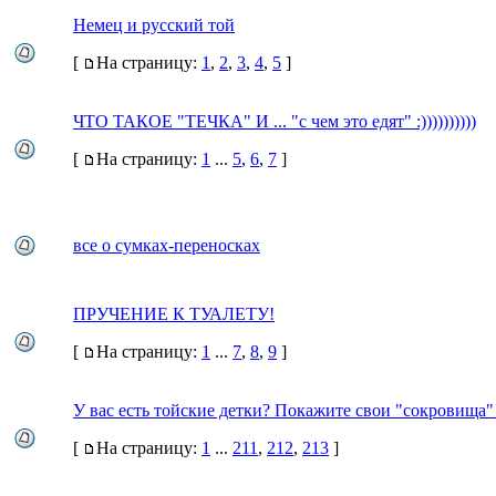
Немец и русский той
[
На страницу:
1
,
2
,
3
,
4
,
5
]
ЧТО ТАКОЕ "ТЕЧКА" И ... "с чем это едят" :))))))))))
[
На страницу:
1
...
5
,
6
,
7
]
все о сумках-переносках
ПРУЧЕНИЕ К ТУАЛЕТУ!
[
На страницу:
1
...
7
,
8
,
9
]
У вас есть тойские детки? Покажите свои "сокровища
[
На страницу:
1
...
211
,
212
,
213
]