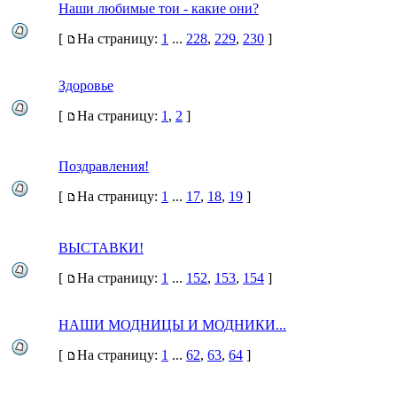
Наши любимые тои - какие они?
[
На страницу:
1
...
228
,
229
,
230
]
Здоровье
[
На страницу:
1
,
2
]
Поздравления!
[
На страницу:
1
...
17
,
18
,
19
]
ВЫСТАВКИ!
[
На страницу:
1
...
152
,
153
,
154
]
НАШИ МОДНИЦЫ И МОДНИКИ...
[
На страницу:
1
...
62
,
63
,
64
]