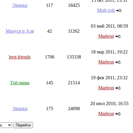
15 окт 2011, 15:51
Эврика
117
18425
Мой-той
03 май 2011, 08:59
Маруся и Аля
42
11262
Marleon
18 мар 2011, 19:22
best-friends
1706
135338
Marleon
19 фев 2011, 23:32
Той-мама
145
21514
Marleon
20 июл 2010, 16:55
Эврика
175
24098
Marleon