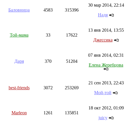
30 мар 2014, 22:14
Баловница
4583
315396
Надя
13 янв 2014, 13:55
Той-мама
33
17622
Джессика
07 янв 2014, 02:31
Даря
370
51204
Елена Жеребцова
21 сен 2013, 22:43
best-friends
3072
253269
Мой-той
18 окт 2012, 01:09
Marleon
1261
135851
juicy