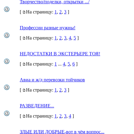
Творчество/поделки, открытки .../
[
На страницу:
1
,
2
,
3
]
Профессии разные нужны!
[
На страницу:
1
,
2
,
3
,
4
,
5
]
НЕДОСТАТКИ В ЭКСТЕРЬЕРЕ ТОЯ!
[
На страницу:
1
...
4
,
5
,
6
]
Авиа и ж/д перевозки тойчиков
[
На страницу:
1
,
2
,
3
]
РАЗВЕДЕНИЕ...
[
На страницу:
1
,
2
,
3
,
4
]
ЗЛЫЕ ИЛИ ДОБРЫЕ-вот в чём вопрос...