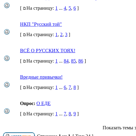
[
На страницу:
1
...
4
,
5
,
6
]
НКП "Русский той"
[
На страницу:
1
,
2
,
3
]
ВСЁ О РУССКИХ ТОЯХ!
[
На страницу:
1
...
84
,
85
,
86
]
Вредные привычки!
[
На страницу:
1
...
6
,
7
,
8
]
Опрос:
О ЕДЕ
[
На страницу:
1
...
7
,
8
,
9
]
Показать темы з