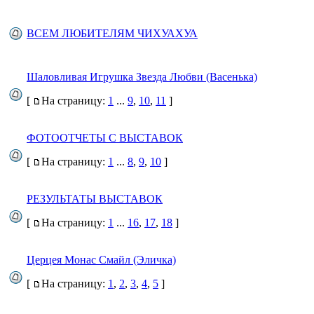
ВСЕМ ЛЮБИТЕЛЯМ ЧИХУАХУА
Шаловливая Игрушка Звезда Любви (Васенька)
[
На страницу:
1
...
9
,
10
,
11
]
ФОТООТЧЕТЫ С ВЫСТАВОК
[
На страницу:
1
...
8
,
9
,
10
]
РЕЗУЛЬТАТЫ ВЫСТАВОК
[
На страницу:
1
...
16
,
17
,
18
]
Церцея Монас Смайл (Эличка)
[
На страницу:
1
,
2
,
3
,
4
,
5
]