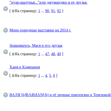
"нуар-шалунья..."или джуманджи и ее друзья.
[
На страницу:
1
...
90
,
91
,
92
]
Моно породные выставки на 2014 г.
Знакомьтесь, Мася и его друзья
[
На страницу:
1
...
47
,
48
,
49
]
Ханя и Koмпания
[
На страницу:
1
...
4
,
5
,
6
]
ВАЛЯ [b]BARHAN[/b] и её личные притензии к Тереховой 