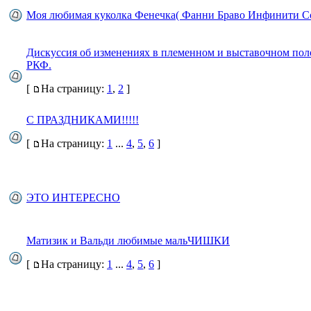
Моя любимая куколка Фенечка( Фанни Браво Инфинити С
Дискуссия об изменениях в племенном и выставочном по
РКФ.
[
На страницу:
1
,
2
]
С ПРАЗДНИКАМИ!!!!!
[
На страницу:
1
...
4
,
5
,
6
]
ЭТО ИНТЕРЕСНО
Матизик и Вальди любимые мальЧИШКИ
[
На страницу:
1
...
4
,
5
,
6
]