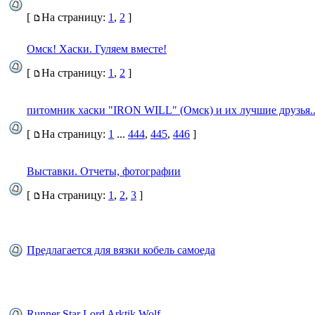
[
На страницу:
1
,
2
]
Омск! Хаски. Гуляем вместе!
[
На страницу:
1
,
2
]
питомник хаски "IRON WILL" (Омск) и их лучшие друзья...
[
На страницу:
1
...
444
,
445
,
446
]
Выставки. Отчеты, фотографии
[
На страницу:
1
,
2
,
3
]
Предлагается для вязки кобель самоеда
Runner Star Lord Arktik Wolf