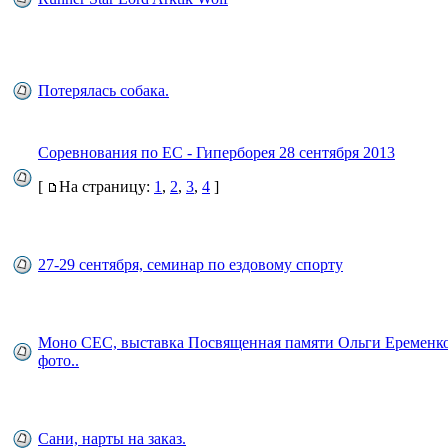
Потерялась собака.
Соревнования по ЕС - Гиперборея 28 сентября 2013
[
На страницу:
1
,
2
,
3
,
4
]
27-29 сентября, семинар по ездовому спорту
Моно СЕС, выставка Посвященная памяти Ольги Еременк
фото..
Сани, нарты на заказ.