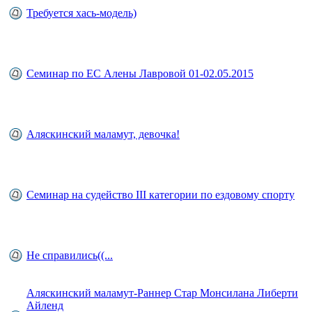
Требуется хась-модель)
Семинар по ЕС Алены Лавровой 01-02.05.2015
Аляскинский маламут, девочка!
Семинар на судейство III категории по ездовому спорту
Не справились((...
Аляскинский маламут-Раннер Стар Монсилана Либерти
Айленд