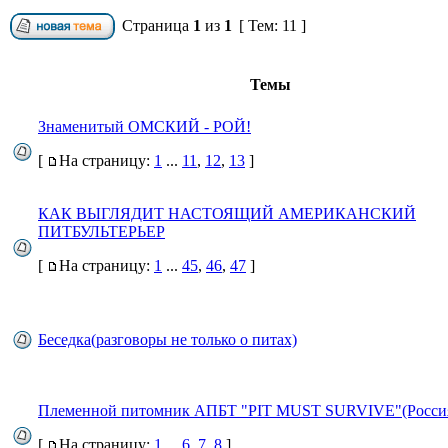
Страница
1
из
1
[ Тем: 11 ]
Темы
Знаменитый ОМСКИЙ - РОЙ!
[
На страницу:
1
...
11
,
12
,
13
]
КАК ВЫГЛЯДИТ НАСТОЯЩИЙ АМЕРИКАНСКИЙ
ПИТБУЛЬТЕРЬЕР
[
На страницу:
1
...
45
,
46
,
47
]
Беседка(разговоры не только о питах)
Племенной питомник АПБТ "PIT MUST SURVIVE"(Россия
[
На страницу:
1
...
6
,
7
,
8
]