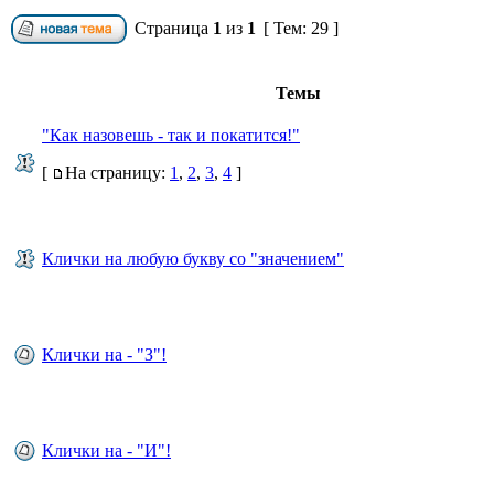
Страница
1
из
1
[ Тем: 29 ]
Темы
"Как назовешь - так и покатится!"
[
На страницу:
1
,
2
,
3
,
4
]
Клички на любую букву со "значением"
Клички на - "З"!
Клички на - "И"!