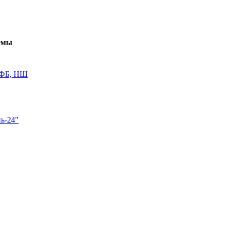
емы
 ФБ, НШ
ь-24"