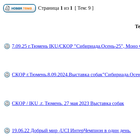
Страница
1
из
1
[ Тем: 9 ]
Т
7.09.25 г.Тюмень IKU/СКОР "Сибириада.Осень-25", Моно
СКОР г.Тюмень.8.09.2024.Выставка собак"Сибириада.Осен
СКОР / IKU .г. Тюмень. 27 мая 2023 Выставка собак
19.06.22 Добрый мир -UCI ИнтерЧемпион в один день.