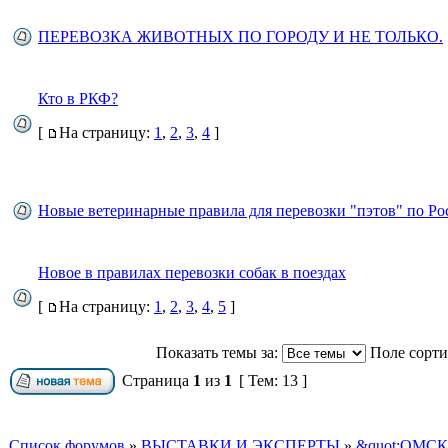
ПЕРЕВОЗКА ЖИВОТНЫХ ПО ГОРОДУ И НЕ ТОЛЬКО.
Кто в РКФ?
[
На страницу:
1
,
2
,
3
,
4
]
Новые ветеринарные правила для перевозки "пэтов" по Ро
Новое в правилах перевозки собак в поездах
[
На страницу:
1
,
2
,
3
,
4
,
5
]
Показать темы за:
Поле сорт
Страница
1
из
1
[ Тем: 13 ]
Список форумов
»
ВЫСТАВКИ И ЭКСПЕРТЫ
»
&quot;ОМС