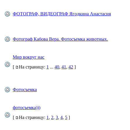
ФОТОГРАФ, ВИДЕОГРАФ Ягодкина Анастасия
Фотограф Кабова Вера. Фотосъемка животных.
Мир вокруг нас
[
На страницу:
1
...
40
,
41
,
42
]
Фотосъемка
фотосъемка)))
[
На страницу:
1
,
2
,
3
,
4
,
5
]