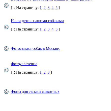
[
На страницу:
1
,
2
,
3
,
4
,
5
]
Наши дети с нашими собаками
[
На страницу:
1
,
2
,
3
,
4
,
5
]
Фотосъемка собак в Москве.
Фотоувлечение
[
На страницу:
1
,
2
,
3
]
Фоны для съемки животных