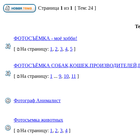
Страница
1
из
1
[ Тем: 24 ]
Т
ФОТОСЪЁМКА - моё хобби!
[
На страницу:
1
,
2
,
3
,
4
,
5
]
ФОТОСЪЁМКА СОБАК,КОШЕК.ПРОИЗВОДИТЕЛЕЙ,
[
На страницу:
1
...
9
,
10
,
11
]
Фотограф Анималист
Фотосъемка животных
[
На страницу:
1
,
2
,
3
,
4
]