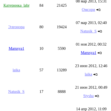
08 мар 2013, 15:31
Катеринка_labr
84
21425
Омсори
07 мар 2013, 02:40
Элеонора
80
19424
Natusik_S
01 ноя 2012, 00:32
Marusya1
10
5590
Marusya1
23 июн 2012, 12:46
laika
57
13289
laika
21 июн 2012, 00:49
Natusik_S
17
8888
Stysha
14 апр 2012, 11:09