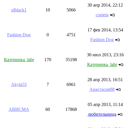
30 апр 2014, 22:12
olblack1
10
5066
cometa
17 фев 2014, 13:54
Fashion Dog
0
4751
Fashion Dog
30 июл 2013, 23:16
Катеринка_labr
170
35198
Катеринка_labr
28 апр 2013, 16:51
Akyla55
7
6961
Анастасия98
05 апр 2013, 11:14
АВИСМА
60
17868
любительница