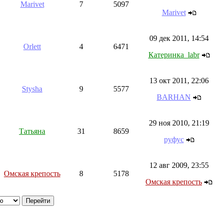
Marivet
7
5097
Marivet
09 дек 2011, 14:54
Orlett
4
6471
Катеринка_labr
13 окт 2011, 22:06
Stysha
9
5577
BARHAN
29 ноя 2010, 21:19
Татьяна
31
8659
руфус
12 авг 2009, 23:55
Омская крепость
8
5178
Омская крепость