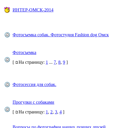
ИНТЕР-ОМСК-2014
Фотосъемка собак. Фотостудия Fashion dog Омск
Фотосъемка
[
На страницу:
1
...
7
,
8
,
9
]
Фотосессия для собак.
Прогулки с собаками
[
На страницу:
1
,
2
,
3
,
4
]
Вопросы по фотографии наших лучших друзей