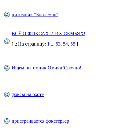
питомник "Бонлемар"
ВСЁ О ФОКСАХ И ИХ СЕМЬЯХ!
[
На страницу:
1
...
53
,
54
,
55
]
Ищем питомник Омичи!Срочно!
фоксы на охоте
пристраивается фокстерьер