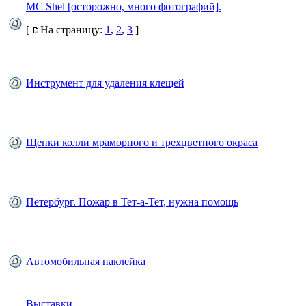
MC Shel [осторожно, много фотографий].
[
На страницу:
1
,
2
,
3
]
Инструмент для удаления клещей
Щенки колли мраморного и трехцветного окраса
Петербург. Пожар в Тет-а-Тет, нужна помощь
Автомобильная наклейка
Выставки