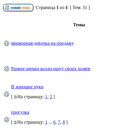
Страница
1
из
1
[ Тем: 31 ]
Темы
мраморная девочка на продажу
Рыжие щенки колли ищут своих хозяев
В хорошие руки
[
На страницу:
1
,
2
]
прогулка
[
На страницу:
1
...
6
,
7
,
8
]