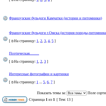
Французские бульдоги Камчатки (истории и питомники)
Французские бульдоги г.Омска (история породы,питомник
[
На страницу:
1
,
2
,
3
,
4
,
5
]
Поэтическая..........
[
На страницу:
1
,
2
,
3
]
Интересные фотографии и картинки
[
На страницу:
1
...
5
,
6
,
7
]
Показать темы за:
Поле сорт
Страница
1
из
1
[ Тем: 13 ]