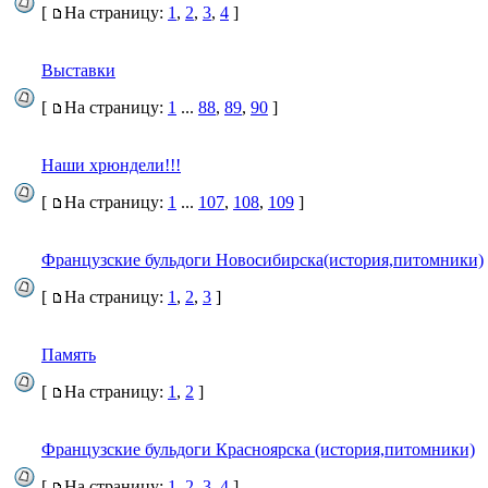
[
На страницу:
1
,
2
,
3
,
4
]
Выставки
[
На страницу:
1
...
88
,
89
,
90
]
Наши хрюндели!!!
[
На страницу:
1
...
107
,
108
,
109
]
Французские бульдоги Новосибирска(история,питомники)
[
На страницу:
1
,
2
,
3
]
Память
[
На страницу:
1
,
2
]
Французские бульдоги Красноярска (история,питомники)
[
На страницу:
1
,
2
,
3
,
4
]