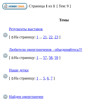
Страница
1
из
1
[ Тем: 9 ]
Темы
Результаты выставок
[
На страницу:
1
...
21
,
22
,
23
]
Любители цвергпинчеров - объединяйтесь!!!
[
На страницу:
1
...
57
,
58
,
59
]
Наши детки
[
На страницу:
1
...
5
,
6
,
7
]
Найден цвергпинчер