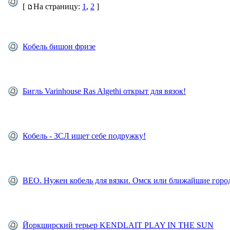
[
На страницу:
1
,
2
]
Кобель бишон фризе
Бигль Varinhouse Ras Algethi открыт для вязок!
Кобель - ЗСЛ ищет себе подружку!
ВЕО. Нужен кобель для вязки. Омск или ближайшие горо
Йоркширский терьер KENDLAIT PLAY IN THE SUN