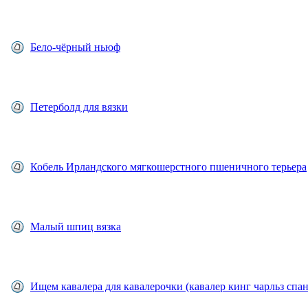
Бело-чёрный ньюф
Петерболд для вязки
Кобель Ирландского мягкошерстного пшеничного терьера
Малый шпиц вязка
Ищем кавалера для кавалерочки (кавалер кинг чарльз спа