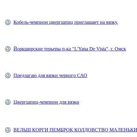
Кобель-чемпион цвергшпиц приглашает на вязку.
Йоркширские терьеры п-ка "L'Yana De Vista", г. Омск
Предлагаю для вязки черного САО
Цвергшпиц-чемпион для вязки
ВЕЛЬШ КОРГИ ПЕМБРОК КОЛДОВСТВО МАЛЕНЬК