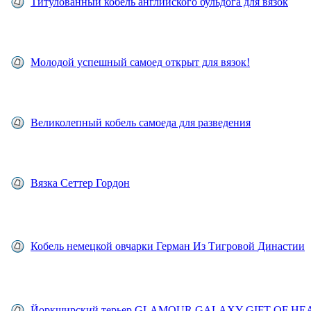
Титулованный кобель английского бульдога для вязок
Молодой успешный самоед открыт для вязок!
Великолепный кобель самоеда для разведения
Вязка Сеттер Гордон
Кобель немецкой овчарки Герман Из Тигровой Династии
Йоркширский терьер GLAMOUR GALAXY GIFT OF HEA