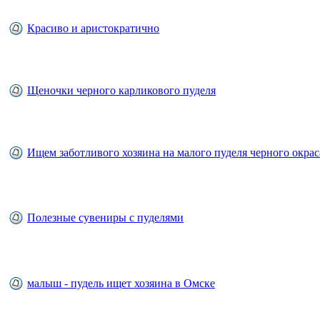
Красиво и аристократично
Щеночки черного карликового пуделя
Ищем заботливого хозяина на малого пуделя черного окрас
Полезные сувениры с пуделями
малыш - пудель ищет хозяина в Омске