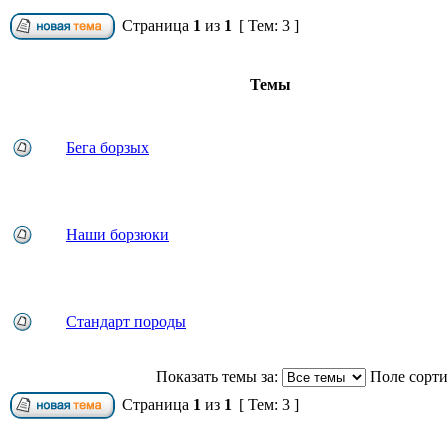
Страница
1
из
1
[ Тем: 3 ]
Темы
Бега борзых
Наши борзюки
Стандарт породы
Показать темы за:
Поле сорт
Страница
1
из
1
[ Тем: 3 ]