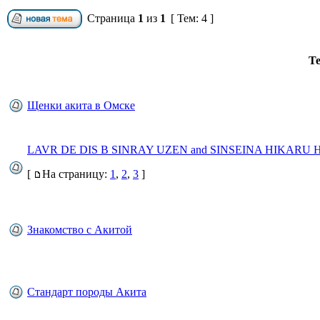
Страница
1
из
1
[ Тем: 4 ]
Т
Щенки акита в Омске
LAVR DE DIS B SINRAY UZEN and SINSEINA HIKARU 
[
На страницу:
1
,
2
,
3
]
Знакомство с Акитой
Стандарт породы Акита