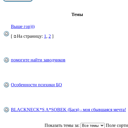
Темы
Выше гор)))
[
На страницу:
1
,
2
]
помогите найти заводчиков
Особенности психики БО
BLACKNECK*S A*SOBEK (Бася) - моя сбывшаяся мечта!
Показать темы за:
Поле сорт