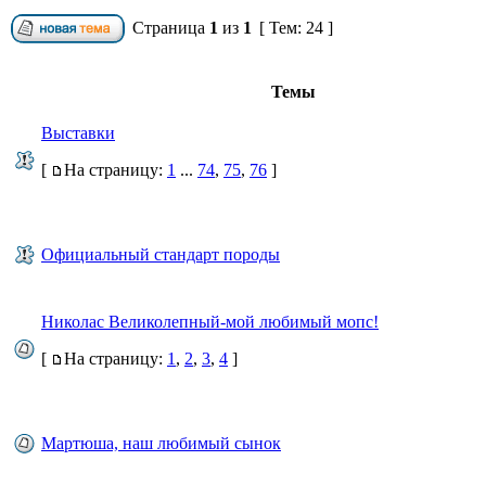
Страница
1
из
1
[ Тем: 24 ]
Темы
Выставки
[
На страницу:
1
...
74
,
75
,
76
]
Официальный стандарт породы
Николас Великолепный-мой любимый мопс!
[
На страницу:
1
,
2
,
3
,
4
]
Мартюша, наш любимый сынок