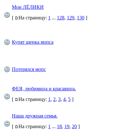
Мои ЛЁЛИКИ
[
На страницу:
1
...
128
,
129
,
130
]
Купят щенка мопса
Потерялся мопс
ФЕЯ, любимица и красавица.
[
На страницу:
1
,
2
,
3
,
4
,
5
]
Наша дружная семья.
[
На страницу:
1
...
18
,
19
,
20
]