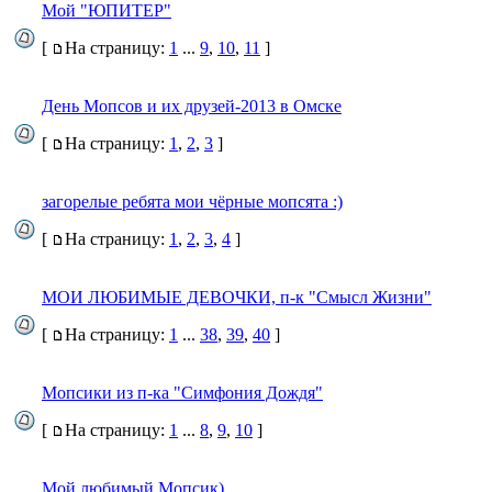
Мой "ЮПИТЕР"
[
На страницу:
1
...
9
,
10
,
11
]
День Мопсов и их друзей-2013 в Омске
[
На страницу:
1
,
2
,
3
]
загорелые ребята мои чёрные мопсята :)
[
На страницу:
1
,
2
,
3
,
4
]
МОИ ЛЮБИМЫЕ ДЕВОЧКИ, п-к "Смысл Жизни"
[
На страницу:
1
...
38
,
39
,
40
]
Мопсики из п-ка "Симфония Дождя"
[
На страницу:
1
...
8
,
9
,
10
]
Мой любимый Мопсик)