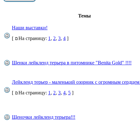
Темы
Наши выставки!
[
На страницу:
1
,
2
,
3
,
4
]
Щенки лейкленд терьера в питомнике "Benita Gold" !!!!
Лейкленд терьер - маленький озорник с огромным сердцем!
[
На страницу:
1
,
2
,
3
,
4
,
5
]
Щеночки лейкленд терьера!!!