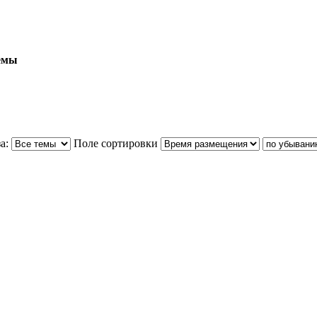
емы
а:
Поле сортировки