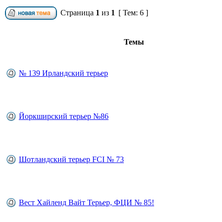
Страница
1
из
1
[ Тем: 6 ]
Темы
№ 139 Ирландский терьер
Йоркширский терьер №86
Шотландский терьер FCI № 73
Вест Хайленд Вайт Терьер, ФЦИ № 85!