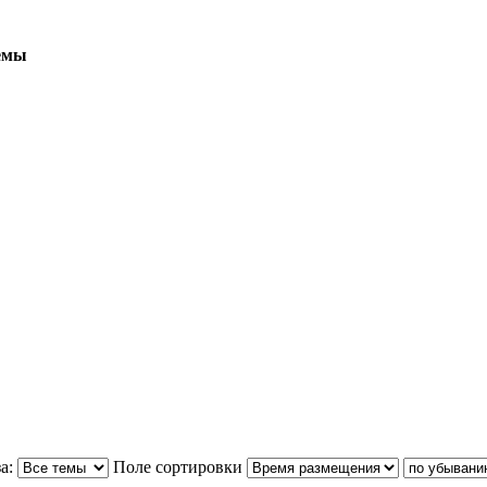
емы
а:
Поле сортировки