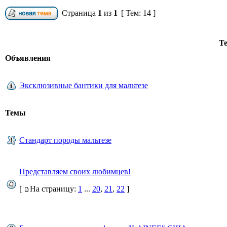
Страница
1
из
1
[ Тем: 14 ]
Т
Объявления
Эксклюзивные бантики для мальтезе
Темы
Стандарт породы мальтезе
Представляем своих любимцев!
[
На страницу:
1
...
20
,
21
,
22
]