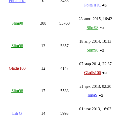
Рона и К.
0
3433
Рона и К.
28 июн 2015, 16:42
Slim98
388
53760
Slim98
18 апр 2014, 10:13
Slim98
13
5357
Slim98
07 мар 2014, 22:37
Gladis100
12
4147
Gladis100
21 дек 2013, 02:20
Slim98
17
5538
IrinaS
01 ноя 2013, 16:03
Lili G
14
5993