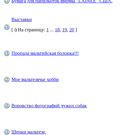
Бумага для папильоток фирмы "LAINEE" США.
Выставки
[
На страницу:
1
...
18
,
19
,
20
]
Пропала мальтийская болонка!!!
Мое мальтезячье хобби
Воровство фотографий чужих собак
Щенки мальтезе.