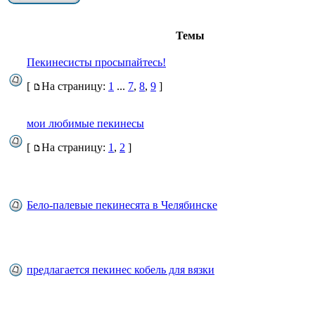
Темы
Пекинесисты просыпайтесь!
[
На страницу:
1
...
7
,
8
,
9
]
мои любимые пекинесы
[
На страницу:
1
,
2
]
Бело-палевые пекинесята в Челябинске
предлагается пекинес кобель для вязки