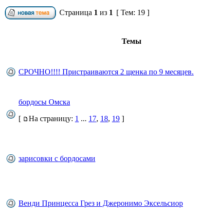
Страница
1
из
1
[ Тем: 19 ]
Темы
СРОЧНО!!!! Пристраиваются 2 щенка по 9 месяцев.
бордосы Омска
[
На страницу:
1
...
17
,
18
,
19
]
зарисовки с бордосами
Венди Принцесса Грез и Джеронимо Эксельсиор