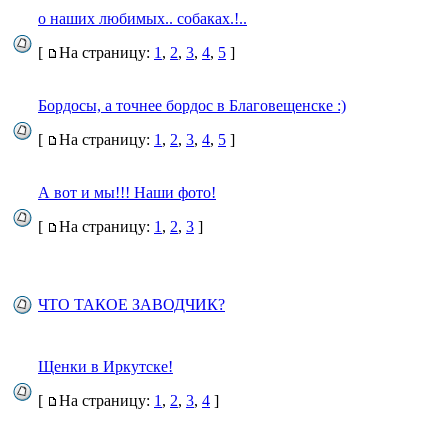
о наших любимых.. собаках.!..
[
На страницу:
1
,
2
,
3
,
4
,
5
]
Бордосы, а точнее бордос в Благовещенске :)
[
На страницу:
1
,
2
,
3
,
4
,
5
]
А вот и мы!!! Наши фото!
[
На страницу:
1
,
2
,
3
]
ЧТО ТАКОЕ ЗАВОДЧИК?
Щенки в Иркутске!
[
На страницу:
1
,
2
,
3
,
4
]